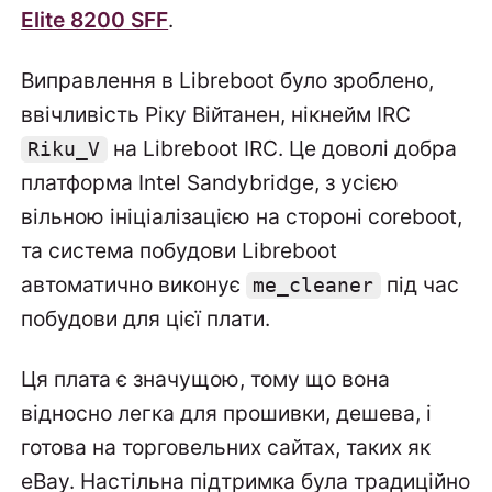
Elite 8200 SFF
.
Виправлення в Libreboot було зроблено,
ввічливість Ріку Війтанен, нікнейм IRC
на Libreboot IRC. Це доволі добра
Riku_V
платформа Intel Sandybridge, з усією
вільною ініціалізацією на стороні coreboot,
та система побудови Libreboot
автоматично виконує
під час
me_cleaner
побудови для цієї плати.
Ця плата є значущою, тому що вона
відносно легка для прошивки, дешева, і
готова на торговельних сайтах, таких як
eBay. Настільна підтримка була традиційно