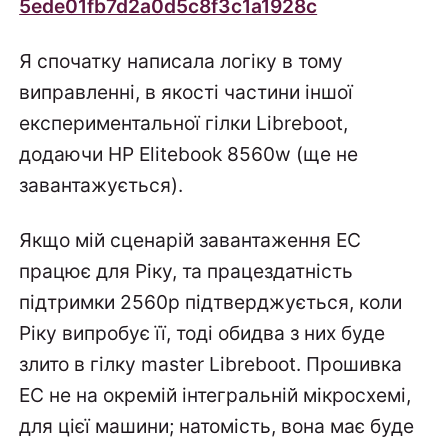
5ede01fb7d2a0d5c8f3c1a1928c
Я спочатку написала логіку в тому
виправленні, в якості частини іншої
експериментальної гілки Libreboot,
додаючи HP Elitebook 8560w (ще не
завантажується).
Якщо мій сценарій завантаження EC
працює для Ріку, та працездатність
підтримки 2560p підтверджується, коли
Ріку випробує її, тоді обидва з них буде
злито в гілку master Libreboot. Прошивка
EC не на окремій інтегральній мікросхемі,
для цієї машини; натомість, вона має буде