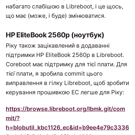
набагато слабішою в Libreboot, і це щось,
що має (може, і буде) змінюватися.
HP EliteBook 2560p (ноутбук)
Ріку також зацікавлений в додаванні
підтримки HP EliteBook 2560p в Libreboot.
Coreboot має підтримку для тієї плати. Для
тієї
плати, я зробила commit цього
виправлення в гілку Libreboot, щоб зробити
керування прошивкою EC легше для Ріку:
https://browse.libreboot.org/lbmk.git/com
mit/?
h=blobutil_kbc1126_ec&id=b9ee4e79c3336