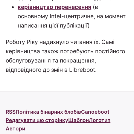
керівництво перенесення
(в
основному Intel-центричне, на момент
написання цієї публікації)
Роботу Ріку надихнуло читання їх. Самі
керівництва також потребують постійного
обслуговування та покращення,
відповідного до змін в Libreboot.
RSS
Політика бінарних блобів
Canoeboot
Редагувати цю сторінку
Шаблон
Логотип
Автори