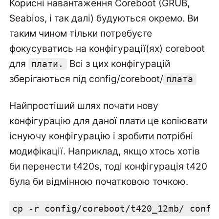
Корисні навантаження Coreboot (GRUB,
Seabios, і так далі) будуються окремо. Ви
таким чином тільки потребуєте
фокусуватись на конфігурації(ях) coreboot
для
Всі з цих конфігурацій
плати.
зберігаються під config/coreboot/
плата
Найпростіший шлях почати нову
конфігурацію для даної плати це копіювати
існуючу конфігурацію і зробити потрібні
модифікації. Наприклад, якщо хтось хотів
би перенести t420s, тоді конфігурація t420
була би відмінною початковою точкою.
cp -r config/coreboot/t420_12mb/ confi