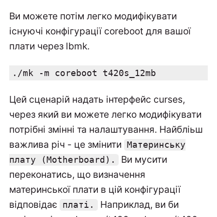
Ви можете потім легко модифікувати
існуючі конфігурації coreboot для вашої
плати через lbmk.
./mk -m coreboot t420s_12mb
Цей сценарій надать інтерфейс curses,
через який ви можете легко модифікувати
потрібні змінні та налаштування. Найбліьш
важлива річ - це змінити
Материнську
Ви мусити
плату (Motherboard).
переконатись, що визначення
материнської плати в цій конфігурації
відповідає
Наприклад, ви би
платі.