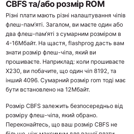
CBFS та/або розмір ROM
Різні плати мають різні налаштування чіпів
флеш-пам’яті. Загалом, ви маєте один або
два флеш-пам’яті з сумарним розміром в
4-16Мбайт. На щастя, flashprog дасть вам
знати розмір флеш-чіпа, який ви
прошиваєте. Наприклад: коли прошиваєте
X230, ви побачите, що один чіп 8192, та
інший 4096. Сумарний розмір rom тоді має
бути встановлено на 12Мбайт.
Розмір CBFS залежить безпосередньо від
розміру флеш-чіпа, який обрано.
Переконайтесь, що ваш розмір CBFS не
більше, ніж максимум для вашої плати.