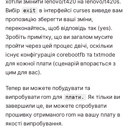
хотіли змінити lenovo/t420 на lenovo/t420s.
Вибір
в інтерфейсі curses виведе вам
exit
пропозицію зберегти ваші зміни,
переконайтесь, щоб відповідь так (yes).
Зробіть примітку, що ви загалом мусите
пройти через цей процес двічі, оскільки
існує конфігурація corebootfb та txtmode
для кожної плати (сценарій впорається з
цим для вас).
Тепер ви можете побудувати та
випробувати rom для
Як тільки ви
плати.
завершили це, ви можете спробувати
прошивку отриманого rom на вашу плату в
якості випробування.