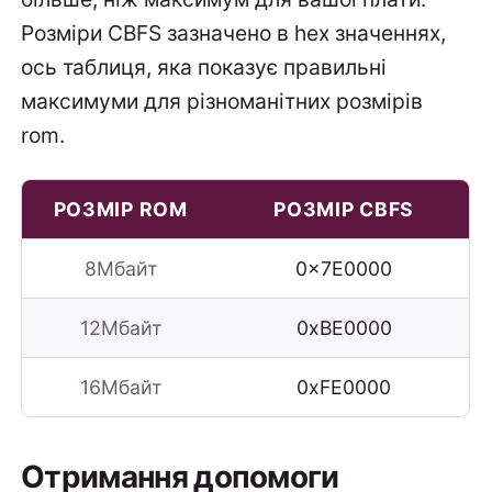
Розміри CBFS зазначено в hex значеннях,
ось таблиця, яка показує правильні
максимуми для різноманітних розмірів
rom.
РОЗМІР ROM
РОЗМІР CBFS
8Мбайт
0x7E0000
12Мбайт
0xBE0000
16Мбайт
0xFE0000
Отримання допомоги