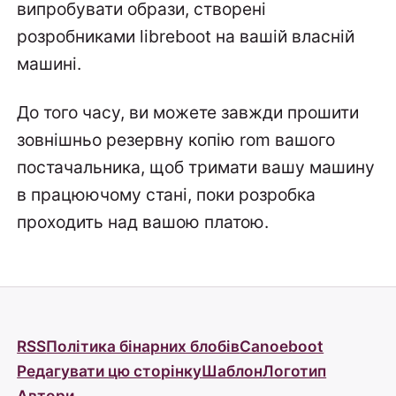
випробувати образи, створені
розробниками libreboot на вашій власній
машині.
До того часу, ви можете завжди прошити
зовнішньо резервну копію rom вашого
постачальника, щоб тримати вашу машину
в працюючому стані, поки розробка
проходить над вашою платою.
RSS
Політика бінарних блобів
Canoeboot
Редагувати цю сторінку
Шаблон
Логотип
Автори