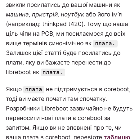
звикли посилатись до вашої машини як
машина, пристрій, ноутбук
або його ім’я
(наприклад: thinkpad t420). Тому що наша
ціль чіпи на PCB, ми посилаємося до всіх
вище термінів синонімічно як
плата.
Залишок цієї статті буде посилатись до
плати, яку ви бажаєте перенести до
libreboot як
плата.
Якщо
не підтримується в coreboot,
плата
тоді ви маєте почати там спочатку.
Розробники Libreboot зазвичайно не будуть
переносити нові плати в coreboot за
запитом. Якщо ви не впевнені про те, чи
ваша плата в coreboot, перевірте
таблицю