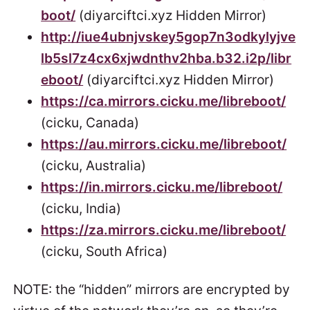
boot/
(diyarciftci.xyz Hidden Mirror)
http://iue4ubnjvskey5gop7n3odkylyjve
lb5sl7z4cx6xjwdnthv2hba.b32.i2p/libr
eboot/
(diyarciftci.xyz Hidden Mirror)
https://ca.mirrors.cicku.me/libreboot/
(cicku, Canada)
https://au.mirrors.cicku.me/libreboot/
(cicku, Australia)
https://in.mirrors.cicku.me/libreboot/
(cicku, India)
https://za.mirrors.cicku.me/libreboot/
(cicku, South Africa)
NOTE: the “hidden” mirrors are encrypted by