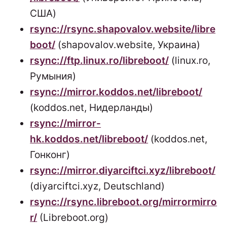
США)
rsync://rsync.shapovalov.website/libre
boot/
(shapovalov.website, Украина)
rsync://ftp.linux.ro/libreboot/
(linux.ro,
Румыния)
rsync://mirror.koddos.net/libreboot/
(koddos.net, Нидерланды)
rsync://mirror-
hk.koddos.net/libreboot/
(koddos.net,
Гонконг)
rsync://mirror.diyarciftci.xyz/libreboot/
(diyarciftci.xyz, Deutschland)
rsync://rsync.libreboot.org/mirrormirro
r/
(Libreboot.org)