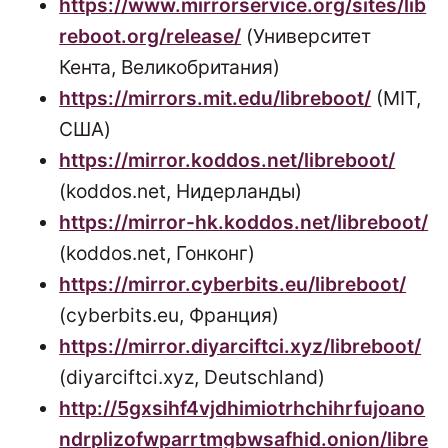
https://www.mirrorservice.org/sites/lib
reboot.org/release/
(Университет
Кента, Великобритания)
https://mirrors.mit.edu/libreboot/
(MIT,
США)
https://mirror.koddos.net/libreboot/
(koddos.net, Нидерланды)
https://mirror-hk.koddos.net/libreboot/
(koddos.net, Гонконг)
https://mirror.cyberbits.eu/libreboot/
(cyberbits.eu, Франция)
https://mirror.diyarciftci.xyz/libreboot/
(diyarciftci.xyz, Deutschland)
http://5gxsihf4vjdhimiotrhchihrfujoano
ndrplizofwparrtmgbwsafhid.onion/libre