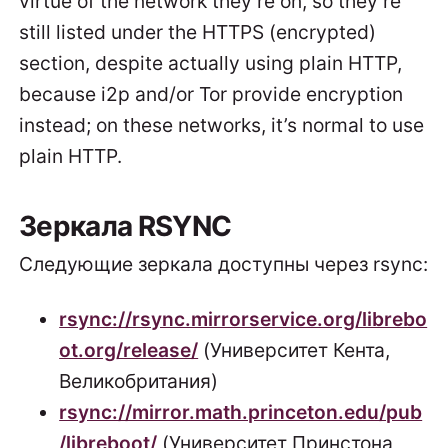
virtue of the network they’re on, so they’re
still listed under the HTTPS (encrypted)
section, despite actually using plain HTTP,
because i2p and/or Tor provide encryption
instead; on these networks, it’s normal to use
plain HTTP.
Зеркала RSYNC
Следующие зеркала доступны через rsync:
rsync://rsync.mirrorservice.org/librebo
ot.org/release/
(Университет Кента,
Великобритания)
rsync://mirror.math.princeton.edu/pub
/libreboot/
(Университет Принстона,