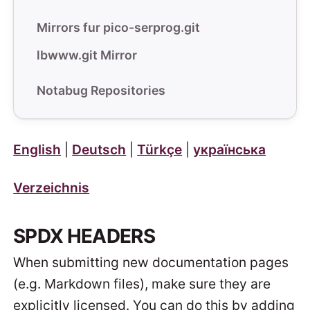
Mirrors fur pico-serprog.git
lbwww.git Mirror
Notabug Repositories
English
|
Deutsch
|
Türkçe
|
українська
Verzeichnis
SPDX HEADERS
When submitting new documentation pages
(e.g. Markdown files), make sure they are
explicitly licensed. You can do this by adding