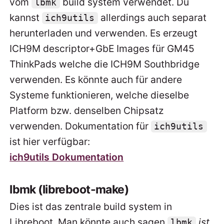
vom
build system verwendet. Du
lbmk
kannst
allerdings auch separat
ich9utils
herunterladen und verwenden. Es erzeugt
ICH9M descriptor+GbE Images für GM45
ThinkPads welche die ICH9M Southbridge
verwenden. Es könnte auch für andere
Systeme funktionieren, welche dieselbe
Platform bzw. denselben Chipsatz
verwenden. Dokumentation für
ich9utils
ist hier verfügbar:
ich9utils Dokumentation
lbmk (libreboot-make)
Dies ist das zentrale build system in
Libreboot. Man könnte auch sagen
ist
lbmk